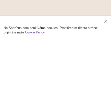
Na ShenYun.com používáme cookies. Prohlížením těchto stránek
přijímáte naše
Cookie Policy
.
Shen Yun Performing Arts je přední světová společnost klasického čínského tance a
hudby se sídlem v New Yorku. V našich představeních uvidíte klasický čínský tanec,
etnické a lidové tance a tance založené na příběhu. Představení doprovází živý
orchestr a je obohaceno o sólová hudební vystoupení. V Číně vzkvétala nebeská