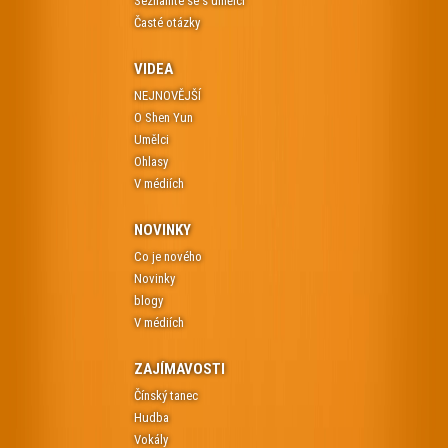
Seznamte se s umělci
Časté otázky
VIDEA
NEJNOVĚJŠÍ
O Shen Yun
Umělci
Ohlasy
V médiích
NOVINKY
Co je nového
Novinky
blogy
V médiích
ZAJÍMAVOSTI
Čínský tanec
Hudba
Vokály