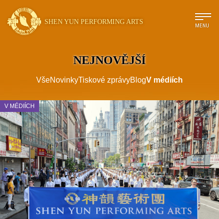
SHEN YUN PERFORMING ARTS
MENU
NEJNOVĚJŠÍ
Vše
Novinky
Tiskové zprávy
Blog
V médiích
V MÉDIÍCH