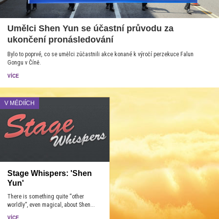
Umělci Shen Yun se účastní průvodu za
ukončení pronásledování
Bylo to poprvé, co se umělci zúčastnili akce konané k výročí perzekuce Falun
Gongu v Číně.
VÍCE
V MÉDIÍCH
Stage Whispers: 'Shen
Yun'
There is something quite “other
worldly”, even magical, about Shen...
VÍCE