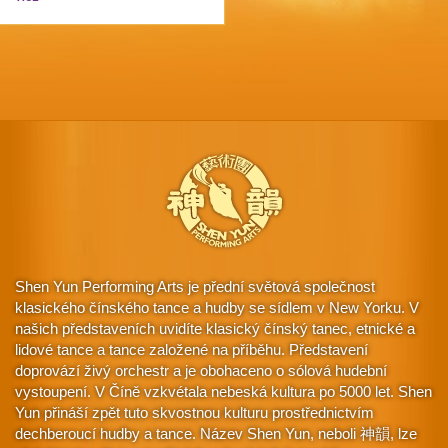
Shen Yun Performing Arts je přední světová společnost
klasického čínského tance a hudby se sídlem v New Yorku. V
našich představeních uvidíte klasický čínský tanec, etnické a
lidové tance a tance založené na příběhu. Představení
doprovází živý orchestr a je obohaceno o sólová hudební
vystoupení. V Číně vzkvétala nebeská kultura po 5000 let. Shen
Yun přináší zpět tuto skvostnou kulturu prostřednictvím
dechberoucí hudby a tance. Název Shen Yun, neboli 神韻, lze