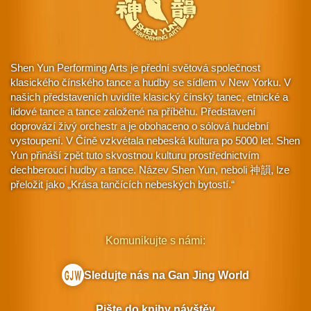
Shen Yun Performing Arts je přední světová společnost
klasického čínského tance a hudby se sídlem v New Yorku. V
našich představeních uvidíte klasický čínský tanec, etnické a
lidové tance a tance založené na příběhu. Představení
doprovází živý orchestr a je obohaceno o sólová hudební
vystoupení. V Číně vzkvétala nebeská kultura po 5000 let. Shen
Yun přináší zpět tuto skvostnou kulturu prostřednictvím
dechberoucí hudby a tance. Název Shen Yun, neboli 神韻, lze
přeložit jako „Krása tančících nebeských bytostí.“
Komunikujte s námi:
Sledujte nás na Gan Jing World
Pište do knihy návštěv