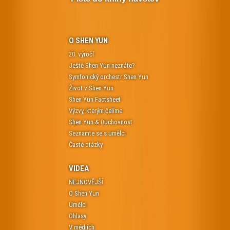
O SHEN YUN
20. výročí
Ještě Shen Yun neznáte?
Symfonický orchestr Shen Yun
Život v Shen Yun
Shen Yun Factsheet
Výzvy, kterým čelíme
Shen Yun & Duchovnost
Seznamte se s umělci
Časté otázky
VIDEA
NEJNOVĚJŠÍ
O Shen Yun
Umělci
Ohlasy
V médiích