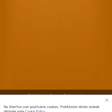
Oficiální stránky Shen Yun Performing Arts
Copyright ©2026 Shen Yun Performing Arts. Všechna práva vyhrazena.
Na ShenYun.com používáme cookies. Prohlížením těchto stránek
Kontakt
Podmínky použití
Soukromí
Mapa webu
přijímáte naše
Cookie Policy
.