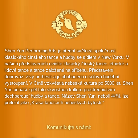
Shen Yun Performing Arts je přední světová společnost
klasického čínského tance a hudby se sídlem v New Yorku. V
našich představeních uvidíte klasický čínský tanec, etnické a
lidové tance a tance založené na příběhu. Představení
doprovází živý orchestr a je obohaceno o sólová hudební
vystoupení. V Číně vzkvétala nebeská kultura po 5000 let. Shen
Yun přináší zpět tuto skvostnou kulturu prostřednictvím
dechberoucí hudby a tance. Název Shen Yun, neboli 神韻, lze
přeložit jako „Krása tančících nebeských bytostí.“
Komunikujte s námi: