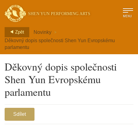
SHEN YUN PERFORMING ARTS
MENU
>
Zpět
Novinky
Děkovný dopis společnosti Shen Yun Evropskému
parlamentu
Děkovný dopis společnosti
Shen Yun Evropskému
parlamentu
Sdílet