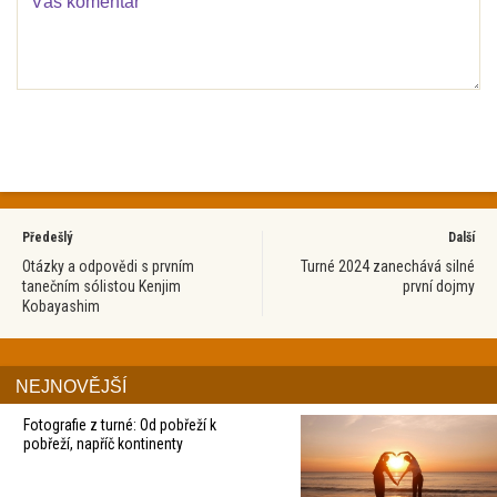
Předešlý
Další
Otázky a odpovědi s prvním
Turné 2024 zanechává silné
tanečním sólistou Kenjim
první dojmy
Kobayashim
NEJNOVĚJŠÍ
Fotografie z turné: Od pobřeží k
pobřeží, napříč kontinenty