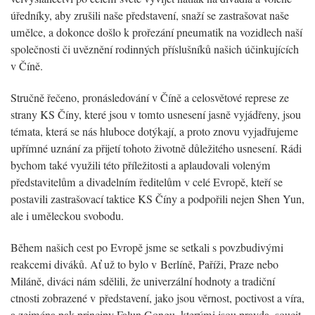
úředníky, aby zrušili naše představení, snaží se zastrašovat naše
umělce, a dokonce došlo k prořezání pneumatik na vozidlech naší
společnosti či uvěznění rodinných příslušníků našich účinkujících
v Číně.
Stručně řečeno, pronásledování v Číně a celosvětové represe ze
strany KS Číny, které jsou v tomto usnesení jasně vyjádřeny, jsou
témata, která se nás hluboce dotýkají, a proto znovu vyjadřujeme
upřímné uznání za přijetí tohoto životně důležitého usnesení. Rádi
bychom také využili této příležitosti a aplaudovali voleným
představitelům a divadelním ředitelům v celé Evropě, kteří se
postavili zastrašovací taktice KS Číny a podpořili nejen Shen Yun,
ale i uměleckou svobodu.
Během našich cest po Evropě jsme se setkali s povzbudivými
reakcemi diváků. Ať už to bylo v Berlíně, Paříži, Praze nebo
Miláně, diváci nám sdělili, že univerzální hodnoty a tradiční
ctnosti zobrazené v představení, jako jsou věrnost, poctivost a víra,