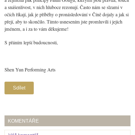
a zejména pak principy Falun Gongu, kterými jsou pravda, soucit
a snášenlivost, v nich hluboce rezonují. Často nám se slzami v
očích říkají, jak je příběhy o pronásledování v Číně dojaly a jak si
přejí, aby to skončilo. Tímto usnesením jste promluvili i jejich
jménem, a i za to vám děkujeme!
S přáním lepší budoucnosti,
Shen Yun Performing Arts
Sdílet
KOMENTÁŘE