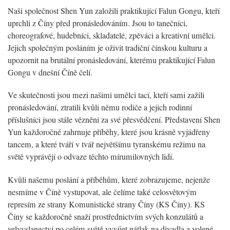
Naši společnost Shen Yun založili praktikující Falun Gongu, kteří
uprchli z Číny před pronásledováním. Jsou to tanečníci,
choreografové, hudebníci, skladatelé, zpěváci a kreativní umělci.
Jejich společným posláním je oživit tradiční čínskou kulturu a
upozornit na brutální pronásledování, kterému praktikující Falun
Gongu v dnešní Číně čelí.
Ve skutečnosti jsou mezi našimi umělci tací, kteří sami zažili
pronásledování, ztratili kvůli němu rodiče a jejich rodinní
příslušníci jsou stále vězněni za své přesvědčení. Představení Shen
Yun každoročně zahrnuje příběhy, které jsou krásně vyjádřeny
tancem, a které tváří v tvář největšímu tyranskému režimu na
světě vyprávějí o odvaze těchto mírumilovných lidí.
Kvůli našemu poslání a příběhům, které zobrazujeme, nejenže
nesmíme v Číně vystupovat, ale čelíme také celosvětovým
represím ze strany Komunistické strany Číny (KS Číny). KS
Číny se každoročně snaží prostřednictvím svých konzulátů a
velvyslanectví po celém světě vyvíjet nátlak na divadla a volené