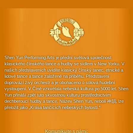
Shen Yun Performing Arts je přední světová společnost
klasického čínského tance a hudby se sídlem v New Yorku. V
našich představeních uvidíte klasický čínský tanec, etnické a
lidové tance a tance založené na příběhu. Představení
doprovází živý orchestr a je obohaceno o sólová hudební
vystoupení. V Číně vzkvétala nebeská kultura po 5000 let. Shen
Yun přináší zpět tuto skvostnou kulturu prostřednictvím
dechberoucí hudby a tance. Název Shen Yun, neboli 神韻, lze
přeložit jako „Krása tančících nebeských bytostí.“
Komunikujte s námi: