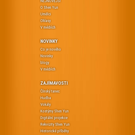
NEJNOVĚJŠÍ
O Shen Yun
Umělci
Ohlasy
V médiích
NOVINKY
Co je nového
Novinky
blogy
V médiích
ZAJÍMAVOSTI
Čínský tanec
Hudba
Vokály
Kostýmy Shen Yun
Digitální projekce
Rekvizity Shen Yun
Historické příběhy