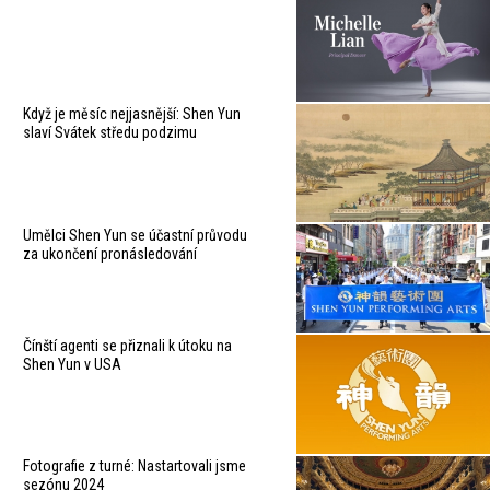
Když je měsíc nejjasnější: Shen Yun
slaví Svátek středu podzimu
Umělci Shen Yun se účastní průvodu
za ukončení pronásledování
Čínští agenti se přiznali k útoku na
Shen Yun v USA
Fotografie z turné: Nastartovali jsme
sezónu 2024