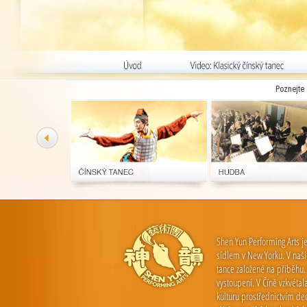
Poznejte 
Shen Yun Performing Arts j
sídlem v New Yorku. V našic
tance založené na příběhu.
vystoupení. V Číně vzkvétal
kulturu prostřednictvím d