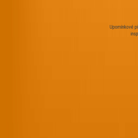
Upomínkové př
ins