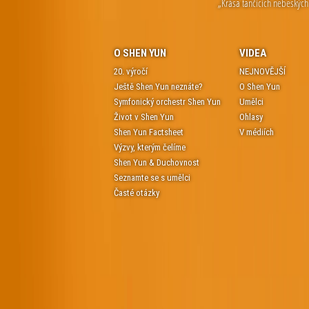
„Krása tančících nebeských 
O SHEN YUN
VIDEA
20. výročí
NEJNOVĚJŠÍ
Ještě Shen Yun neznáte?
O Shen Yun
Symfonický orchestr Shen Yun
Umělci
Život v Shen Yun
Ohlasy
Shen Yun Factsheet
V médiích
Výzvy, kterým čelíme
Shen Yun & Duchovnost
Seznamte se s umělci
Časté otázky