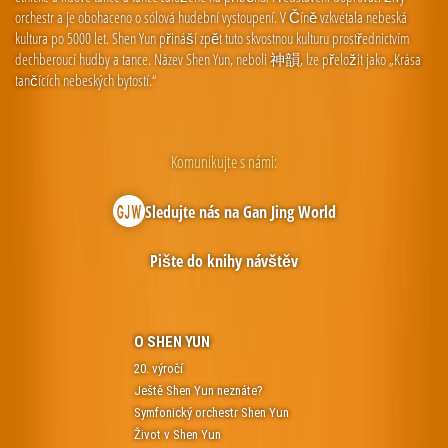
orchestr a je obohaceno o sólová hudební vystoupení. V Číně vzkvétala nebeská
kultura po 5000 let. Shen Yun přináší zpět tuto skvostnou kulturu prostřednictvím
dechberoucí hudby a tance. Název Shen Yun, neboli 神韻, lze přeložit jako „Krása
tančících nebeských bytostí.“
Komunikujte s námi:
Sledujte nás na Gan Jing World
Pište do knihy návštěv
O SHEN YUN
20. výročí
Ještě Shen Yun neznáte?
Symfonický orchestr Shen Yun
Život v Shen Yun