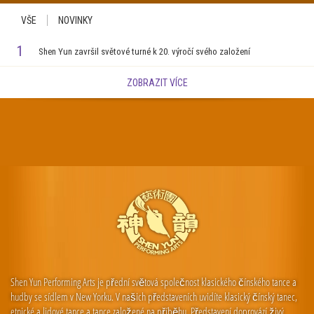
VŠE
NOVINKY
1
Shen Yun završil světové turné k 20. výročí svého založení
ZOBRAZIT VÍCE
Shen Yun Performing Arts je přední světová společnost klasického čínského tance a
hudby se sídlem v New Yorku. V našich představeních uvidíte klasický čínský tanec,
etnické a lidové tance a tance založené na příběhu. Představení doprovází živý