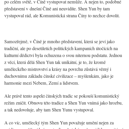
po celém světě, v Číně vystupovat nemůže. A nejen to, podobné
představení v dnešní Číně ani neuvidíte. Shen Yun by tam
vystupoval rád, ale Komunistická strana Číny to nechce dovolit.
Samozřejmě, v Číně je mnoho představení, která se jeví jako
tradiční, ale po desetiletích politických kampaních útočících na
kulturní dědictví byla ochuzena o svou niternou podstatu. Jednou
z věcí, která dělá Shen Yun tak unikátní, je to, že kromě
uměleckého mistrovství a krásy na povrchu zůstává věrný i
duchovnímu základu čínské civilizace – myšlenkám, jako je
harmonie mezi Nebem, Zemí a lidstvem.
Ale právě tento aspekt čínských tradic se pokouší komunistický
režim zničit. Obnovu této tradice a Shen Yun vnímá jako hrozbu,
a tak nedovoluje, aby tam Shen Yunu vystupoval.
A co víc, umělecký tým Shen Yun považuje umění nejen za