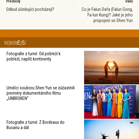
Předešlý
Další
Odkud účinkující pocházejí?
Co je Falun Dafa (Falun Gong,
Fa-lun Kung)? Jaké je jeho
propojení se Shen Yun
NEJNOVĚJŠÍ
Fotografie z turné: Od pobřeží k
pobřeží, napříč kontinenty
Umělci souboru Shen Yun se zúčastnili
premiéry dokumentárního filmu
„UNBROKEN“
Fotografie z turné: Z Bordeaux do
Busanu a dál