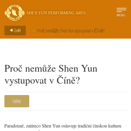
SHEN YUN PERFORMING ARTS
MENU
Zpět
Proč nemůže Shen Yun vystupovat v Číně?
>
Proč nemůže Shen Yun
vystupovat v Číně?
Sdílet
Paradoxně, zatímco Shen Yun oslavuje tradiční čínskou kulturu