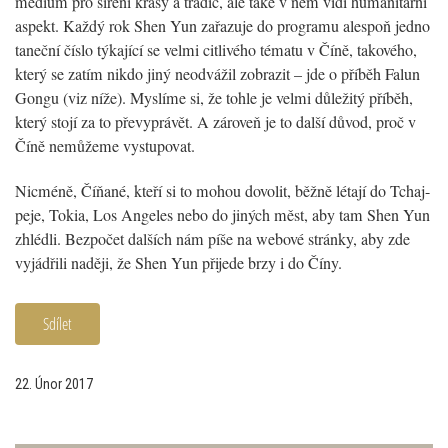
médium pro šíření krásy a tradic, ale také v něm vidí humanitární
aspekt. Každý rok Shen Yun zařazuje do programu alespoň jedno
taneční číslo týkající se velmi citlivého tématu v Číně, takového,
který se zatím nikdo jiný neodvážil zobrazit – jde o příběh Falun
Gongu (viz níže). Myslíme si, že tohle je velmi důležitý příběh,
který stojí za to převyprávět. A zároveň je to další důvod, proč v
Číně nemůžeme vystupovat.
Nicméně, Číňané, kteří si to mohou dovolit, běžně létají do Tchaj-
peje, Tokia, Los Angeles nebo do jiných měst, aby tam Shen Yun
zhlédli. Bezpočet dalších nám píše na webové stránky, aby zde
vyjádřili naději, že Shen Yun přijede brzy i do Číny.
Sdílet
22. Únor 2017