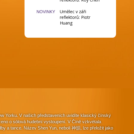
Umělec v záři
NOVINKY
reflektorů: Piotr
Huang
w Yorku. V našich představeních uvidíte klasický čínský
aceno o sólová hudební vystoupení. V Číně vzkvétala
dby a tance. Název Shen Yun, neboli 神韻, lze přeložit jako