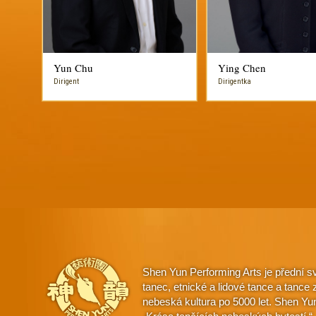
Yun Chu
Ying Chen
Dirigent
Dirigentka
Shen Yun Performing Arts je přední s
tanec, etnické a lidové tance a tanc
nebeská kultura po 5000 let. Shen Yu