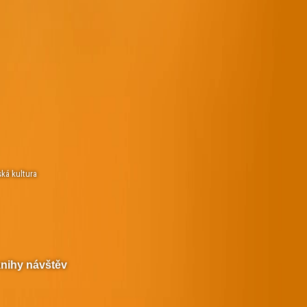
ská kultura
knihy návštěv