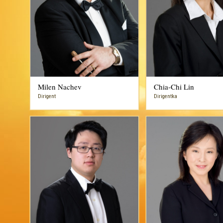
Milen Nachev
Chia-Chi Lin
Dirigent
Dirigentka