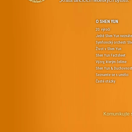
„Krása tančících nebeských bytostí.“
O SHEN YUN
20. výročí
Ještě Shen Yun neznát
Symfonický orchestr Sh
Život v Shen Yun
Shen Yun Factsheet
Výzvy, kterým čelíme
Shen Yun & Duchovnos
Seznamte se s umělci
Časté otázky
Komunikujte 