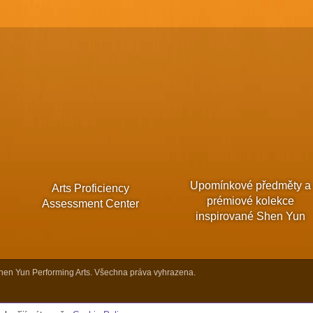
Upomínkové předměty a
Arts Proficiency
prémiové kolekce
Assessment Center
inspirované Shen Yun
en Yun Performing Arts. Všechna práva vyhrazena.