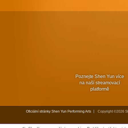
Poznejte Shen Yun více
na naší streamovací
platformě
Oficiální stránky Shen Yun Performing Arts
Copyright ©2026 Sh