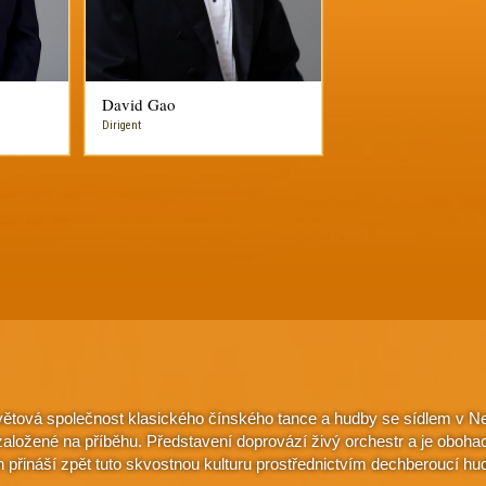
David Gao
Dirigent
větová společnost klasického čínského tance a hudby se sídlem v Ne
e založené na příběhu. Představení doprovází živý orchestr a je oboh
n přináší zpět tuto skvostnou kulturu prostřednictvím dechberoucí hu