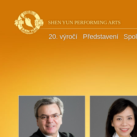
SHEN YUN PERFORMING ARTS
20. výročí
Představení
Spol