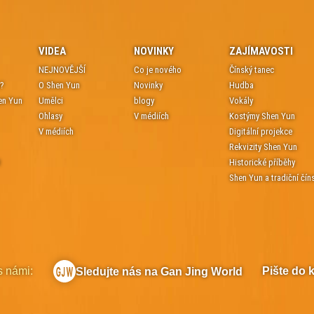
VIDEA
NOVINKY
ZAJÍMAVOSTI
NEJNOVĚJŠÍ
Co je nového
Čínský tanec
e?
O Shen Yun
Novinky
Hudba
en Yun
Umělci
blogy
Vokály
Ohlasy
V médiích
Kostýmy Shen Yun
V médiích
Digitální projekce
Rekvizity Shen Yun
t
Historické příběhy
Shen Yun a tradiční čín
s námi:
Pište do 
Sledujte nás na Gan Jing World