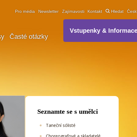
Pro média
Newsletter
Zajímavosti
Kontakt
Hledat
Čes
Vstupenky & Informac
sy
Časté otázky
Seznamte se s umělci
Taneční sólisté
Choreografové a skladatelé