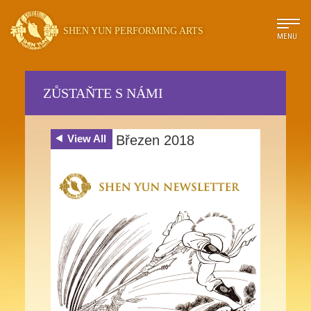
SHEN YUN PERFORMING ARTS
MENU
ZŮSTAŇTE S NÁMI
View All
Březen 2018