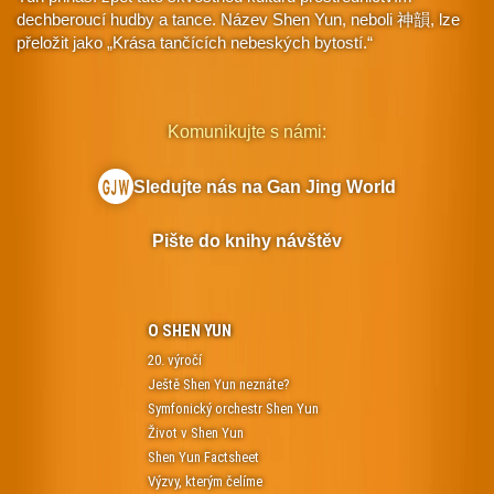
dechberoucí hudby a tance. Název Shen Yun, neboli 神韻, lze
přeložit jako „Krása tančících nebeských bytostí.“
Komunikujte s námi:
Sledujte nás na Gan Jing World
Pište do knihy návštěv
O SHEN YUN
20. výročí
Ještě Shen Yun neznáte?
Symfonický orchestr Shen Yun
Život v Shen Yun
Shen Yun Factsheet
Výzvy, kterým čelíme