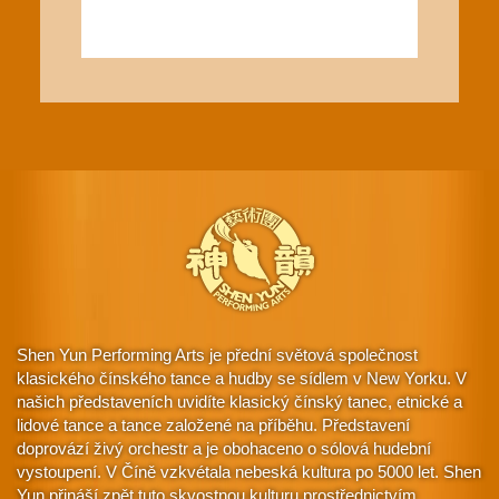
Shen Yun Performing Arts je přední světová společnost
klasického čínského tance a hudby se sídlem v New Yorku. V
našich představeních uvidíte klasický čínský tanec, etnické a
lidové tance a tance založené na příběhu. Představení
doprovází živý orchestr a je obohaceno o sólová hudební
vystoupení. V Číně vzkvétala nebeská kultura po 5000 let. Shen
Yun přináší zpět tuto skvostnou kulturu prostřednictvím