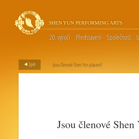
SHEN YUN PERFORMING ARTS
20. výročí
Představení
Společnost
U
Zpět
Jsou členové Shen Yun placeni?
>
Jsou členové Shen 