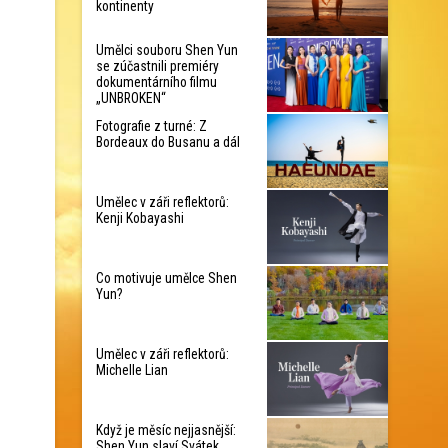
kontinenty
Umělci souboru Shen Yun
se zúčastnili premiéry
dokumentárního filmu
„UNBROKEN“
Fotografie z turné: Z
Bordeaux do Busanu a dál
Umělec v záři reflektorů:
Kenji Kobayashi
Co motivuje umělce Shen
Yun?
Umělec v záři reflektorů:
Michelle Lian
Když je měsíc nejjasnější:
Shen Yun slaví Svátek