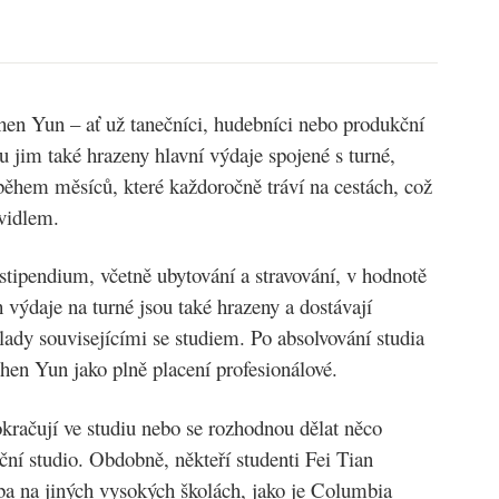
hen Yun – ať už tanečníci, hudebníci nebo produkční
u jim také hrazeny hlavní výdaje spojené s turné,
 během měsíců, které každoročně tráví na cestách, což
vidlem.
 stipendium, včetně ubytování a stravování, v hodnotě
h výdaje na turné jsou také hrazeny a dostávají
ady souvisejícími se studiem. Po absolvování studia
Shen Yun jako plně placení profesionálové.
okračují ve studiu nebo se rozhodnou dělat něco
eční studio. Obdobně, někteří studenti Fei Tian
a na jiných vysokých školách, jako je Columbia