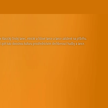
klasický čínský tanec, etnické a lidové tance a tance založené na příběhu.
í zpět tuto skvostnou kulturu prostřednictvím dechberoucí hudby a tance.