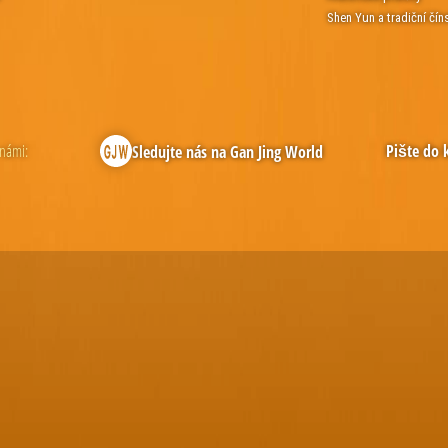
Shen Yun a tradiční čín
 námi:
Pište do 
Sledujte nás na Gan Jing World