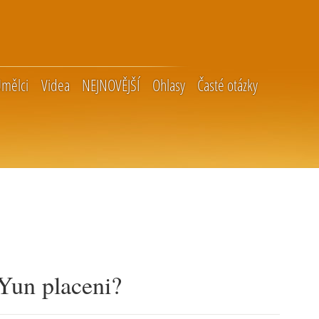
mělci
Videa
NEJNOVĚJŠÍ
Ohlasy
Časté otázky
Yun placeni?