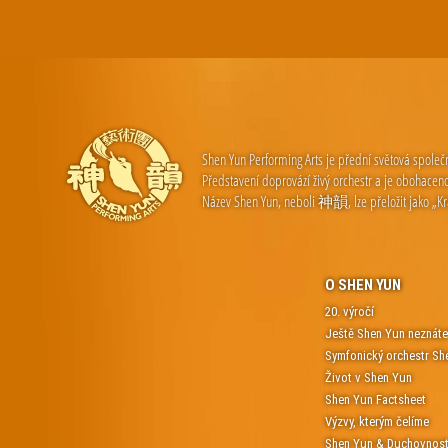
Shen Yun Performing Arts je přední světová společn
Představení doprovází živý orchestr a je obohaceno
Název Shen Yun, neboli 神韻, lze přeložit jako „Krá
O SHEN YUN
20. výročí
Ještě Shen Yun neznát
Symfonický orchestr Sh
Život v Shen Yun
Shen Yun Factsheet
Výzvy, kterým čelíme
Shen Yun & Duchovnos