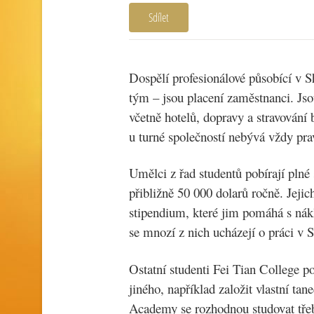
Sdílet
Dospělí profesionálové působící v S
tým – jsou placení zaměstnanci. Jso
včetně hotelů, dopravy a stravování
u turné společností nebývá vždy pra
Umělci z řad studentů pobírají plné
přibližně 50 000 dolarů ročně. Jejic
stipendium, které jim pomáhá s nákl
se mnozí z nich ucházejí o práci v 
Ostatní studenti Fei Tian College p
jiného, například založit vlastní tan
Academy se rozhodnou studovat třeb