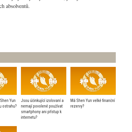
ich absolventů.
 Shen Yun
Jsou účinkující izolovaní a
Má Shen Yun velké finanční
lu ostrahu?
nemají povolené používat
rezervy?
smartphony ani přístup k
internetu?