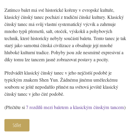
Zatímco balet má své historické kořeny v evropské kultuře,
klasický čínský tanec pochází z tradiční čínské kultury. Klasický
čínský tanec má svůj vlastní systematický výcvik a zahrnuje
mnoho typů přemetů, salt, otoček, výskoků a pohybových
technik, které historicky nebyly součástí baletu. Tento tanec je tak
starý jako samotná čínská civilizace a obsahuje její mnohé
hluboké kulturní tradice. Pohyby jsou zde nesmírně expresivní a
díky tomu lze tancem jasně zobrazovat postavy a pocity.
Předvádět klasický čínský tanec v jeho nejčistší podobě je
typickým znakem Shen Yun. Žádnému jinému uměleckému
souboru se ještě nepodařilo přinést na světová jeviště klasický
čínský tanec v jeho čiré podobě.
(Přečtěte si
7 rozdílů mezi baletem a klasickým čínským tancem
)
Sdílet