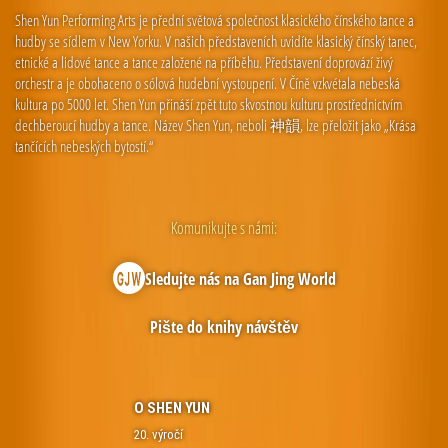
Shen Yun Performing Arts je přední světová společnost klasického čínského tance a
hudby se sídlem v New Yorku. V našich představeních uvidíte klasický čínský tanec,
etnické a lidové tance a tance založené na příběhu. Představení doprovází živý
orchestr a je obohaceno o sólová hudební vystoupení. V Číně vzkvétala nebeská
kultura po 5000 let. Shen Yun přináší zpět tuto skvostnou kulturu prostřednictvím
dechberoucí hudby a tance. Název Shen Yun, neboli 神韻, lze přeložit jako „Krása
tančících nebeských bytostí.“
Komunikujte s námi:
Sledujte nás na Gan Jing World
Pište do knihy návštěv
O SHEN YUN
20. výročí