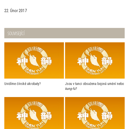
22. Únor 2017
SOUVISEJÍCÍ
Uvidíme čínské akrobaty?
Jsou v tanci obsažena bojová umění nebo
kung-fu
?