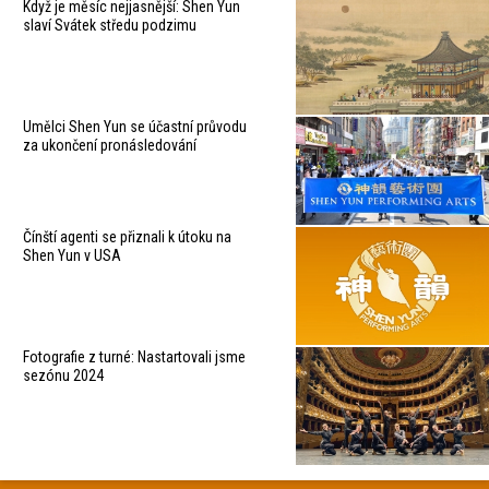
Když je měsíc nejjasnější: Shen Yun
slaví Svátek středu podzimu
Umělci Shen Yun se účastní průvodu
za ukončení pronásledování
Čínští agenti se přiznali k útoku na
Shen Yun v USA
Fotografie z turné: Nastartovali jsme
sezónu 2024