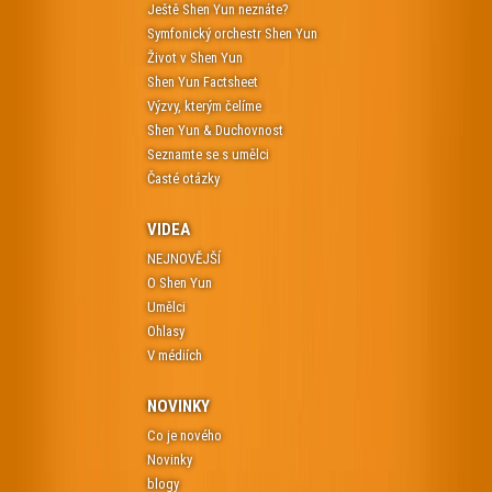
Ještě Shen Yun neznáte?
Symfonický orchestr Shen Yun
Život v Shen Yun
Shen Yun Factsheet
Výzvy, kterým čelíme
Shen Yun & Duchovnost
Seznamte se s umělci
Časté otázky
VIDEA
NEJNOVĚJŠÍ
O Shen Yun
Umělci
Ohlasy
V médiích
NOVINKY
Co je nového
Novinky
blogy