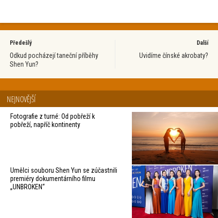
Předešlý
Další
Odkud pocházejí taneční příběhy
Uvidíme čínské akrobaty?
Shen Yun?
NEJNOVĚJŠÍ
Fotografie z turné: Od pobřeží k
pobřeží, napříč kontinenty
Umělci souboru Shen Yun se zúčastnili
premiéry dokumentárního filmu
„UNBROKEN“