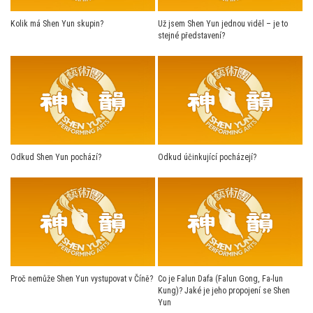
Kolik má Shen Yun skupin?
Už jsem Shen Yun jednou viděl – je to
stejné představení?
Odkud Shen Yun pochází?
Odkud účinkující pocházejí?
Proč nemůže Shen Yun vystupovat v Číně?
Co je Falun Dafa (Falun Gong, Fa-lun
Kung)? Jaké je jeho propojení se Shen
Yun