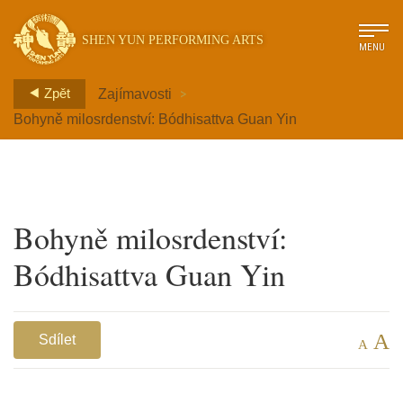
SHEN YUN PERFORMING ARTS
MENU
>
Zpět
Zajímavosti
Bohyně milosrdenství: Bódhisattva Guan Yin
Bohyně milosrdenství:
Bódhisattva Guan Yin
A
Sdílet
A