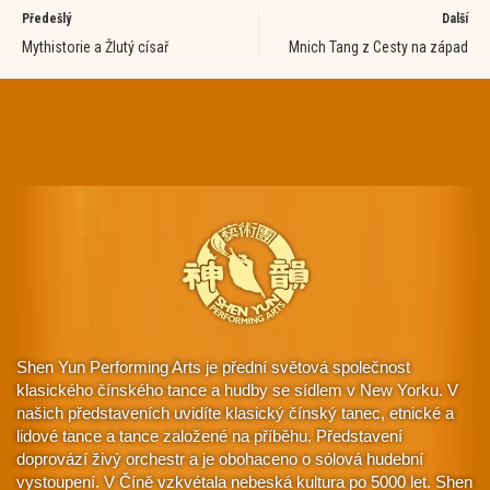
Předešlý
Další
Mythistorie a Žlutý císař
Mnich Tang z Cesty na západ
Shen Yun Performing Arts je přední světová společnost
klasického čínského tance a hudby se sídlem v New Yorku. V
našich představeních uvidíte klasický čínský tanec, etnické a
lidové tance a tance založené na příběhu. Představení
doprovází živý orchestr a je obohaceno o sólová hudební
vystoupení. V Číně vzkvétala nebeská kultura po 5000 let. Shen