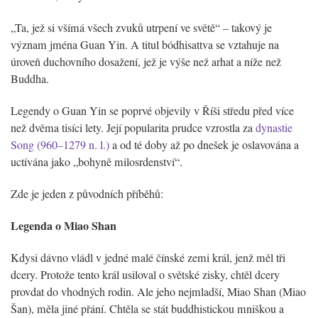
„Ta, jež si všímá všech zvuků utrpení ve světě“ – takový je
význam jména Guan Yin. A titul bódhisattva se vztahuje na
úroveň duchovního dosažení, jež je výše než arhat a níže než
Buddha.
Legendy o Guan Yin se poprvé objevily v Říši středu před více
než dvěma tisíci lety. Její popularita prudce vzrostla za
dynastie
Song (960–1279 n. l.)
a od té doby až po dnešek je oslavována a
uctívána jako „bohyně milosrdenství“.
Zde je jeden z původních příběhů:
Legenda o Miao Shan
Kdysi dávno vládl v jedné malé čínské zemi král, jenž měl tři
dcery. Protože tento král usiloval o světské zisky, chtěl dcery
provdat do vhodných rodin. Ale jeho nejmladší, Miao Shan (Miao
Šan), měla jiné přání. Chtěla se stát buddhistickou mniškou a