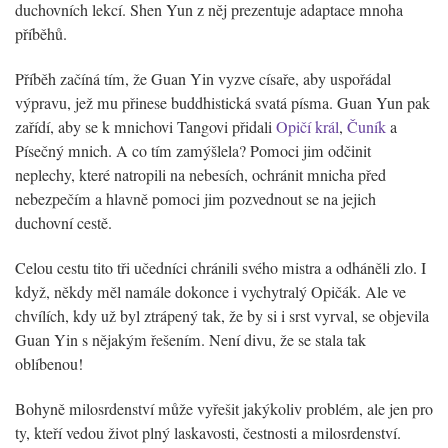
duchovních lekcí. Shen Yun z něj prezentuje adaptace mnoha
příběhů.
Příběh začíná tím, že Guan Yin vyzve císaře, aby uspořádal
výpravu, jež mu přinese buddhistická svatá písma. Guan Yun pak
zařídí, aby se k mnichovi Tangovi přidali
Opičí král
,
Čuník
a
Písečný mnich. A co tím zamýšlela? Pomoci jim odčinit
neplechy, které natropili na nebesích, ochránit mnicha před
nebezpečím a hlavně pomoci jim pozvednout se na jejich
duchovní cestě.
Celou cestu tito tři učedníci chránili svého mistra a odháněli zlo. I
když, někdy měl namále dokonce i vychytralý Opičák. Ale ve
chvílích, kdy už byl ztrápený tak, že by si i srst vyrval, se objevila
Guan Yin s nějakým řešením. Není divu, že se stala tak
oblíbenou!
Bohyně milosrdenství může vyřešit jakýkoliv problém, ale jen pro
ty, kteří vedou život plný laskavosti, čestnosti a milosrdenství.