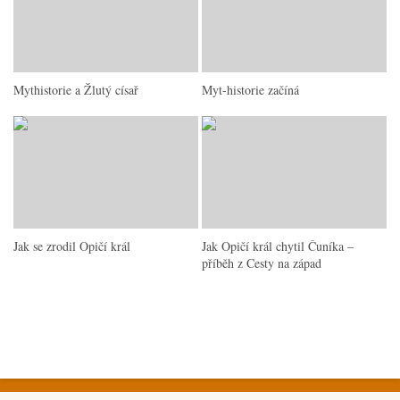
Mythistorie a Žlutý císař
Myt-historie začíná
Jak se zrodil Opičí král
Jak Opičí král chytil Čuníka –
příběh z Cesty na západ