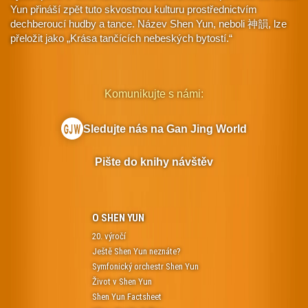
Yun přináší zpět tuto skvostnou kulturu prostřednictvím
dechberoucí hudby a tance. Název Shen Yun, neboli 神韻, lze
přeložit jako „Krása tančících nebeských bytostí.“
Komunikujte s námi:
Sledujte nás na Gan Jing World
Pište do knihy návštěv
O SHEN YUN
20. výročí
Ještě Shen Yun neznáte?
Symfonický orchestr Shen Yun
Život v Shen Yun
Shen Yun Factsheet