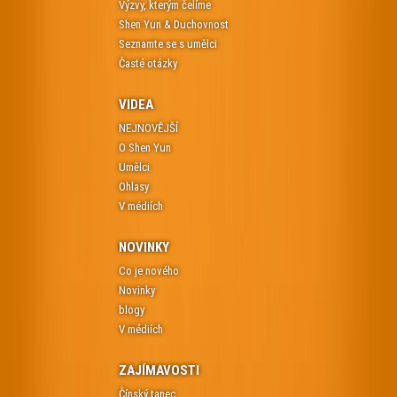
Výzvy, kterým čelíme
Shen Yun & Duchovnost
Seznamte se s umělci
Časté otázky
VIDEA
NEJNOVĚJŠÍ
O Shen Yun
Umělci
Ohlasy
V médiích
NOVINKY
Co je nového
Novinky
blogy
V médiích
ZAJÍMAVOSTI
Čínský tanec