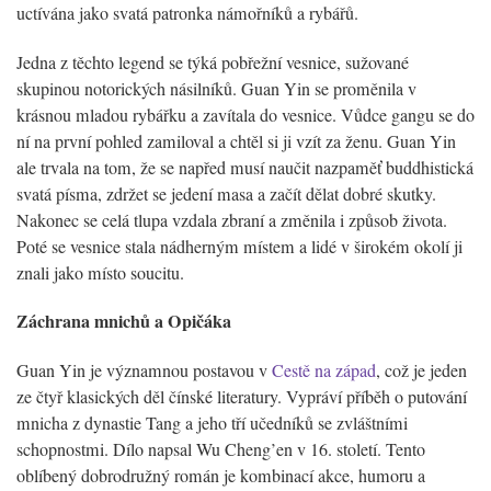
uctívána jako svatá patronka námořníků a rybářů.
Jedna z těchto legend se týká pobřežní vesnice, sužované
skupinou notorických násilníků. Guan Yin se proměnila v
krásnou mladou rybářku a zavítala do vesnice. Vůdce gangu se do
ní na první pohled zamiloval a chtěl si ji vzít za ženu. Guan Yin
ale trvala na tom, že se napřed musí naučit nazpaměť buddhistická
svatá písma, zdržet se jedení masa a začít dělat dobré skutky.
Nakonec se celá tlupa vzdala zbraní a změnila i způsob života.
Poté se vesnice stala nádherným místem a lidé v širokém okolí ji
znali jako místo soucitu.
Záchrana mnichů a Opičáka
Guan Yin je významnou postavou v
Cestě na západ
, což je jeden
ze čtyř klasických děl čínské literatury. Vypráví příběh o putování
mnicha z dynastie Tang a jeho tří učedníků se zvláštními
schopnostmi. Dílo napsal Wu Cheng’en v 16. století. Tento
oblíbený dobrodružný román je kombinací akce, humoru a