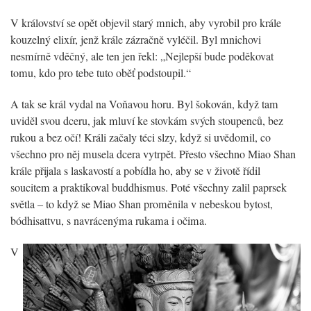
V království se opět objevil starý mnich, aby vyrobil pro krále
kouzelný elixír, jenž krále zázračně vyléčil. Byl mnichovi
nesmírně vděčný, ale ten jen řekl: „Nejlepší bude poděkovat
tomu, kdo pro tebe tuto oběť podstoupil.“
A tak se král vydal na Voňavou horu. Byl šokován, když tam
uviděl svou dceru, jak mluví ke stovkám svých stoupenců, bez
rukou a bez očí! Králi začaly téci slzy, když si uvědomil, co
všechno pro něj musela dcera vytrpět. Přesto všechno Miao Shan
krále přijala s laskavostí a pobídla ho, aby se v životě řídil
soucitem a praktikoval buddhismus. Poté všechny zalil paprsek
světla – to když se Miao Shan proměnila v nebeskou bytost,
bódhisattvu, s navrácenýma rukama i očima.
V