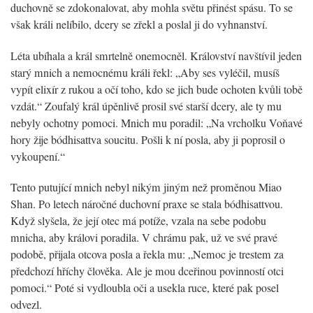
duchovně se zdokonalovat, aby mohla světu přinést spásu. To se
však králi nelíbilo, dcery se zřekl a poslal ji do vyhnanství.
Léta ubíhala a král smrtelně onemocněl. Království navštívil jeden
starý mnich a nemocnému králi řekl: „Aby ses vyléčil, musíš
vypít elixír z rukou a očí toho, kdo se jich bude ochoten kvůli tobě
vzdát.“ Zoufalý král úpěnlivě prosil své starší dcery, ale ty mu
nebyly ochotny pomoci. Mnich mu poradil: „Na vrcholku Voňavé
hory žije bódhisattva soucitu. Pošli k ní posla, aby ji poprosil o
vykoupení.“
Tento putující mnich nebyl nikým jiným než proměnou Miao
Shan. Po letech náročné duchovní praxe se stala bódhisattvou.
Když slyšela, že její otec má potíže, vzala na sebe podobu
mnicha, aby královi poradila. V chrámu pak, už ve své pravé
podobě, přijala otcova posla a řekla mu: „Nemoc je trestem za
předchozí hříchy člověka. Ale je mou dceřinou povinností otci
pomoci.“ Poté si vydloubla oči a usekla ruce, které pak posel
odvezl.