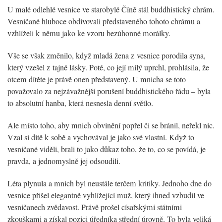
U malé odlehlé vesnice ve starobylé Číně stál buddhistický chrám.
Vesničané hluboce obdivovali představeného tohoto chrámu a
vzhlíželi k němu jako ke vzoru bezúhonné morálky.
Vše se však změnilo, když mladá žena z vesnice porodila syna,
který vzešel z tajné lásky. Poté, co její milý uprchl, prohlásila, že
otcem dítěte je právě onen představený. U mnicha se toto
považovalo za nejzávažnější porušení buddhistického řádu – byla
to absolutní hanba, která nesnesla denní světlo.
Ale místo toho, aby mnich obvinění popřel či se bránil, neřekl nic.
Vzal si dítě k sobě a vychovával je jako své vlastní. Když to
vesničané viděli, brali to jako důkaz toho, že to, co se povídá, je
pravda, a jednomyslně jej odsoudili.
Léta plynula a mnich byl neustále terčem kritiky. Jednoho dne do
vesnice přišel elegantně vyhlížející muž, který ihned vzbudil ve
vesničanech zvědavost. Právě prošel císařskými státními
zkouškami a získal pozici úředníka střední úrovně. To byla veliká