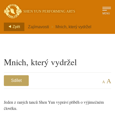
SHEN YUN PERFORMING ARTS
MENU
>
Zpět
Zajímavosti
Mnich, který vydržel
Mnich, který vydržel
A
Sdílet
A
Jeden z raných tanců Shen Yun vypráví příběh o výjimečném
člověku.