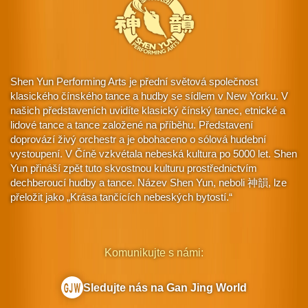
Shen Yun Performing Arts je přední světová společnost
klasického čínského tance a hudby se sídlem v New Yorku. V
našich představeních uvidíte klasický čínský tanec, etnické a
lidové tance a tance založené na příběhu. Představení
doprovází živý orchestr a je obohaceno o sólová hudební
vystoupení. V Číně vzkvétala nebeská kultura po 5000 let. Shen
Yun přináší zpět tuto skvostnou kulturu prostřednictvím
dechberoucí hudby a tance. Název Shen Yun, neboli 神韻, lze
přeložit jako „Krása tančících nebeských bytostí.“
Komunikujte s námi:
Sledujte nás na Gan Jing World