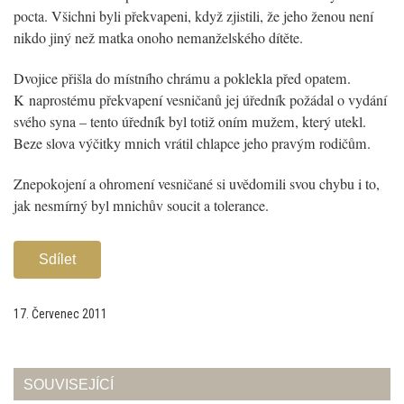
pocta. Všichni byli překvapeni, když zjistili, že jeho ženou není
nikdo jiný než matka onoho nemanželského dítěte.
Dvojice přišla do místního chrámu a poklekla před opatem.
K naprostému překvapení vesničanů jej úředník požádal o vydání
svého syna – tento úředník byl totiž oním mužem, který utekl.
Beze slova výčitky mnich vrátil chlapce jeho pravým rodičům.
Znepokojení a ohromení vesničané si uvědomili svou chybu i to,
jak nesmírný byl mnichův soucit a tolerance.
Sdílet
17. Červenec 2011
SOUVISEJÍCÍ