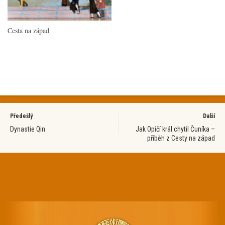
Cesta na západ
Předešlý
Další
Dynastie Qin
Jak Opičí král chytil Čuníka –
příběh z Cesty na západ