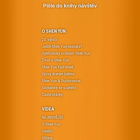
Pište do knihy návštěv
O SHEN YUN
20. výročí
Ještě Shen Yun neznáte?
Symfonický orchestr Shen Yun
Život v Shen Yun
Shen Yun Factsheet
Výzvy, kterým čelíme
Shen Yun & Duchovnost
Seznamte se s umělci
Časté otázky
VIDEA
NEJNOVĚJŠÍ
O Shen Yun
Umělci
Ohlasy