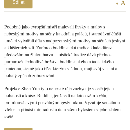
A
Sdílet
A
Podobně jako evropští mistři malovali fresky a malby s
nebeskými motivy na stěny katedrál a paláců, i starodávní čínští
umělci vytvářeli díla s nadpozemskými motivy na stěnách jeskyní
a klášterních zdí. Zatímco buddhistická tradice klade důraz
především na žlutou barvu, taoistická tradice dává přednost
purpurové. Jednotlivá božstva buddhistického a taoistického
panteonu, stejně jako říše, kterým vládnou, mají svůj vlastní a
bohatý způsob zobrazování.
Projekce Shen Yun tyto nebeské ráje zachycuje v celé jejich
bohatosti a kráse. Buddha, jenž sedí na lotosovém květu,
promlouvá svými posvátnými gesty rukou. Vyzařuje soucitnou
vřelost a přináší mír, radost a úctu všem bytostem v jeho zlatém
světě.