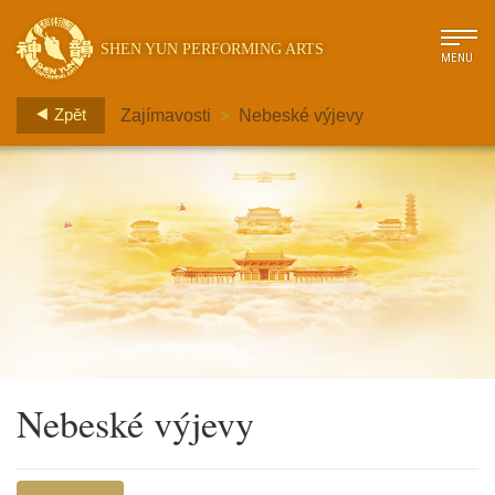
SHEN YUN PERFORMING ARTS
MENU
>
Zpět
Zajímavosti
Nebeské výjevy
Nebeské výjevy