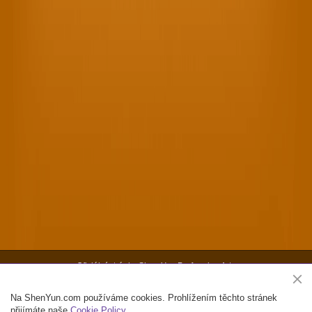
Oficiální stránky Shen Yun Performing Arts
Copyright ©2026 Shen Yun Performing Arts. Všechna práva vyhrazena.
Na ShenYun.com používáme cookies. Prohlížením těchto stránek
přijímáte naše
Cookie Policy
.
Kontakt
Podmínky použití
Soukromí
Mapa webu