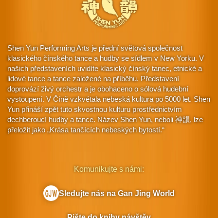
Shen Yun Performing Arts je přední světová společnost
klasického čínského tance a hudby se sídlem v New Yorku. V
našich představeních uvidíte klasický čínský tanec, etnické a
lidové tance a tance založené na příběhu. Představení
doprovází živý orchestr a je obohaceno o sólová hudební
vystoupení. V Číně vzkvétala nebeská kultura po 5000 let. Shen
Yun přináší zpět tuto skvostnou kulturu prostřednictvím
dechberoucí hudby a tance. Název Shen Yun, neboli 神韻, lze
přeložit jako „Krása tančících nebeských bytostí.“
Komunikujte s námi:
Sledujte nás na Gan Jing World
Pište do knihy návštěv