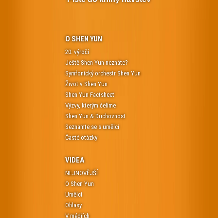
O SHEN YUN
20. výročí
Ještě Shen Yun neznáte?
Symfonický orchestr Shen Yun
Život v Shen Yun
Shen Yun Factsheet
Výzvy, kterým čelíme
Shen Yun & Duchovnost
Seznamte se s umělci
Časté otázky
VIDEA
NEJNOVĚJŠÍ
O Shen Yun
Umělci
Ohlasy
V médiích