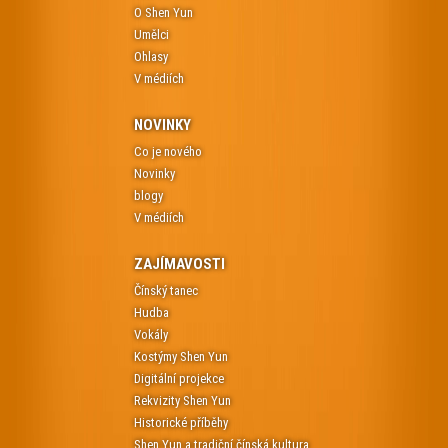
O Shen Yun
Umělci
Ohlasy
V médiích
NOVINKY
Co je nového
Novinky
blogy
V médiích
ZAJÍMAVOSTI
Čínský tanec
Hudba
Vokály
Kostýmy Shen Yun
Digitální projekce
Rekvizity Shen Yun
Historické příběhy
Shen Yun a tradiční čínská kultura