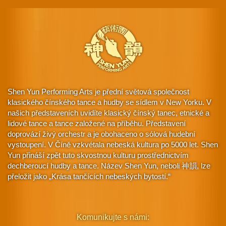
Shen Yun Performing Arts je přední světová společnost
klasického čínského tance a hudby se sídlem v New Yorku. V
našich představeních uvidíte klasický čínský tanec, etnické a
lidové tance a tance založené na příběhu. Představení
doprovází živý orchestr a je obohaceno o sólová hudební
vystoupení. V Číně vzkvétala nebeská kultura po 5000 let. Shen
Yun přináší zpět tuto skvostnou kulturu prostřednictvím
dechberoucí hudby a tance. Název Shen Yun, neboli 神韻, lze
přeložit jako „Krása tančících nebeských bytostí.“
Komunikujte s námi: