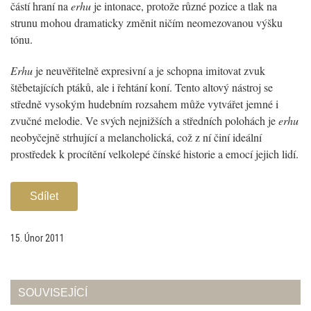
částí hraní na
erhu
je intonace, protože různé pozice a tlak na
strunu mohou dramaticky změnit ničím neomezovanou výšku
tónu.
Erhu
je neuvěřitelně expresivní a je schopna imitovat zvuk
štěbetajících ptáků, ale i řehtání koní. Tento altový nástroj se
středně vysokým hudebním rozsahem může vytvářet jemné i
zvučné melodie. Ve svých nejnižších a středních polohách je
erhu
neobyčejně strhující a melancholická, což z ní činí ideální
prostředek k procítění velkolepé čínské historie a emocí jejich lidí.
Sdílet
15. Únor 2011
SOUVISEJÍCÍ