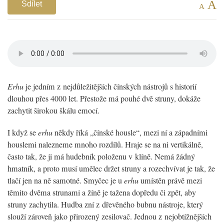
A
Sdílet
A
Erhu
je jedním z nejdůležitějších čínských nástrojů s historií
dlouhou přes 4000 let. Přestože má pouhé dvě struny, dokáže
zachytit širokou škálu emocí.
I když se
erhu
někdy říká „čínské housle“, mezi ní a západními
houslemi nalezneme mnoho rozdílů. Hraje se na ni vertikálně,
často tak, že ji má hudebník položenu v klíně. Nemá žádný
hmatník, a proto musí umělec držet struny a rozechvívat je tak, že
tlačí jen na ně samotné. Smyčec je u
erhu
umístěn právě mezi
těmito dvěma strunami a žíně je tažena dopředu či zpět, aby
struny zachytila. Hudba zní z dřevěného bubnu nástroje, který
slouží zároveň jako přirozený zesilovač. Jednou z nejobtížnějších