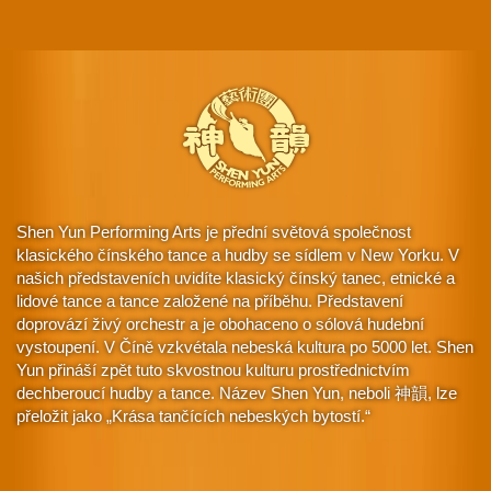
Shen Yun Performing Arts je přední světová společnost
klasického čínského tance a hudby se sídlem v New Yorku. V
našich představeních uvidíte klasický čínský tanec, etnické a
lidové tance a tance založené na příběhu. Představení
doprovází živý orchestr a je obohaceno o sólová hudební
vystoupení. V Číně vzkvétala nebeská kultura po 5000 let. Shen
Yun přináší zpět tuto skvostnou kulturu prostřednictvím
dechberoucí hudby a tance. Název Shen Yun, neboli 神韻, lze
přeložit jako „Krása tančících nebeských bytostí.“