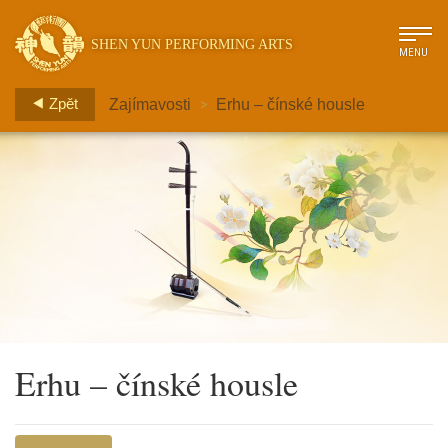
SHEN YUN PERFORMING ARTS
MENU
>
Zpět
Zajímavosti
Erhu – čínské housle
Erhu – čínské housle