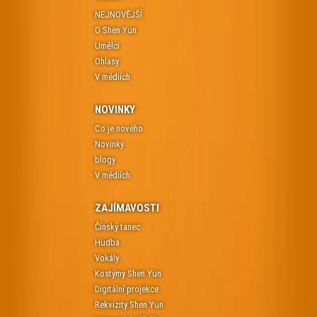
NEJNOVĚJŠÍ
O Shen Yun
Umělci
Ohlasy
V médiích
NOVINKY
Co je nového
Novinky
blogy
V médiích
ZAJÍMAVOSTI
Čínský tanec
Hudba
Vokály
Kostýmy Shen Yun
Digitální projekce
Rekvizity Shen Yun