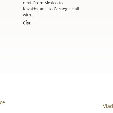
next. From Mexico to
Kazakhstan... to Carnegie Hall
with...
ČÍst
ce
Vla