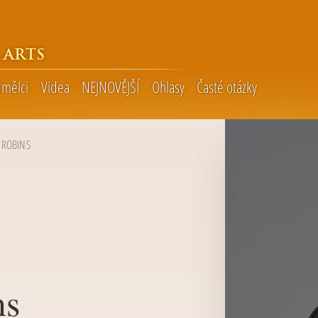
 ARTS
mělci
Videa
NEJNOVĚJŠÍ
Ohlasy
Časté otázky
 ROBINS
ns