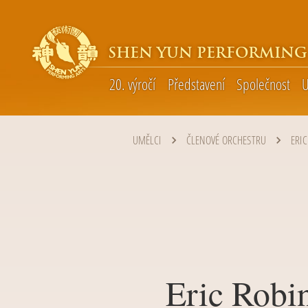
SHEN YUN PERFORMING
20. výročí
Představení
Společnost
U
UMĚLCI
ČLENOVÉ ORCHESTRU
ERIC
Eric Robi