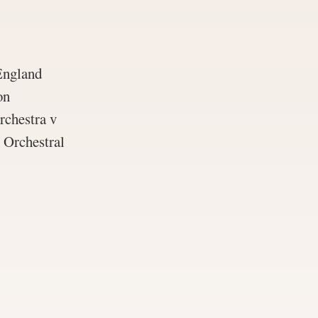
 England
on
chestra v
 Orchestral