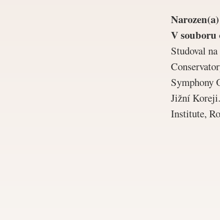
Narozen(a)
V souboru 
Studoval na 
Conservator
Symphony Or
Jižní Korej
Institute, R