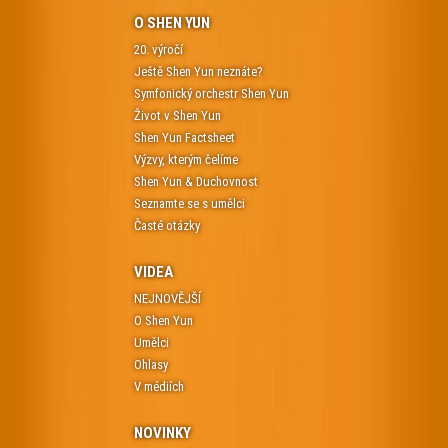
O SHEN YUN
20. výročí
Ještě Shen Yun neznáte?
Symfonický orchestr Shen Yun
Život v Shen Yun
Shen Yun Factsheet
Výzvy, kterým čelíme
Shen Yun & Duchovnost
Seznamte se s umělci
Časté otázky
VIDEA
NEJNOVĚJŠÍ
O Shen Yun
Umělci
Ohlasy
V médiích
NOVINKY