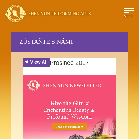
SHEN YUN PERFORMING ARTS
MENU
ZŮSTAŇTE S NÁMI
View All
Prosinec 2017