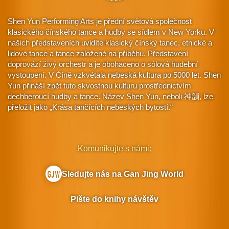
Shen Yun Performing Arts je přední světová společnost
klasického čínského tance a hudby se sídlem v New Yorku. V
našich představeních uvidíte klasický čínský tanec, etnické a
lidové tance a tance založené na příběhu. Představení
doprovází živý orchestr a je obohaceno o sólová hudební
vystoupení. V Číně vzkvétala nebeská kultura po 5000 let. Shen
Yun přináší zpět tuto skvostnou kulturu prostřednictvím
dechberoucí hudby a tance. Název Shen Yun, neboli 神韻, lze
přeložit jako „Krása tančících nebeských bytostí.“
Komunikujte s námi:
Sledujte nás na Gan Jing World
Pište do knihy návštěv