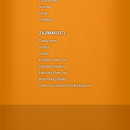
Co je nového
Novinky
blogy
V médiích
ZAJÍMAVOSTI
Čínský tanec
Hudba
Vokály
Kostýmy Shen Yun
Digitální projekce
Rekvizity Shen Yun
Historické příběhy
Shen Yun a tradiční čínská kultura