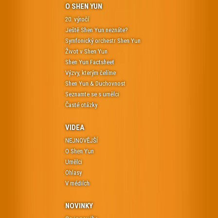
O SHEN YUN
20. výročí
Ještě Shen Yun neznáte?
Symfonický orchestr Shen Yun
Život v Shen Yun
Shen Yun Factsheet
Výzvy, kterým čelíme
Shen Yun & Duchovnost
Seznamte se s umělci
Časté otázky
VIDEA
NEJNOVĚJŠÍ
O Shen Yun
Umělci
Ohlasy
V médiích
NOVINKY