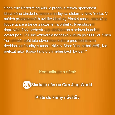
Shen Yun Performing Arts je přední světová společnost
klasického čínského tance a hudby se sídlem v New Yorku. V
našich představeních uvidíte klasický čínský tanec, etnické a
lidové tance a tance založené na příběhu. Představení
doprovází živý orchestr a je obohaceno o sólová hudební
vystoupení. V Číně vzkvétala nebeská kultura po 5000 let. Shen
Yun přináší zpět tuto skvostnou kulturu prostřednictvím
dechberoucí hudby a tance. Název Shen Yun, neboli 神韻, lze
přeložit jako „Krása tančících nebeských bytostí.“
Komunikujte s námi:
Sledujte nás na Gan Jing World
Pište do knihy návštěv