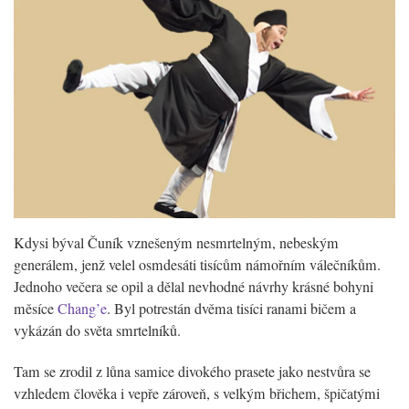
Kdysi býval Čuník vznešeným nesmrtelným, nebeským
generálem, jenž velel osmdesáti tisícům námořním válečníkům.
Jednoho večera se opil a dělal nevhodné návrhy krásné bohyni
měsíce
Chang’e
. Byl potrestán dvěma tisíci ranami bičem a
vykázán do světa smrtelníků.
Tam se zrodil z lůna samice divokého prasete jako nestvůra se
vzhledem člověka i vepře zároveň, s velkým břichem, špičatými