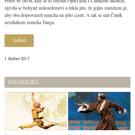
Právě ve chvíli, kdy se to chystal Opičí král s Čuníkem ukončit,
zjevila se bohyně milosrdenství a řekla jim, že jejím záměrem je,
aby oba doprovázeli mnicha na jeho cestě. A tak se stal Čuník
učedníkem mnicha Tanga.
Sdílet
1. Květen 2017
SOUVISEJÍCÍ