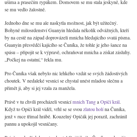
ušima a prasečím rypákem. Domovem se mu stala jeskyně, kde
se mu vedlo žalostně.
Jednoho dne se mu ale naskytla možnost, jak být užitečný.
Bohyně milosrdenství Guanyin hledala několik odvážných, kteří
by na cestě na západ doprovázeli mnicha hledajícího svatá písma.
Guanyin přesvědčí kajícího se Čuníka, že tohle je jeho šance na
spásu – připojit se k výpravě, ochraňovat mnicha a získat zásluhy.
„Počkej na ostatní,“ řekla mu.
Pro Čuníka však nebylo nic lehkého vzdát se svých žádostivých
choutek. V nedaleké vesnici se chystal unést mladou slečnu a
přimět ji, aby si jej vzala za manžela.
Právě v tu chvíli procházeli vesnicí
mnich Tang
a
Opičí král
.
Když to Opičí král viděl, vrhl se se svou
zlatou holí
na Čuníka,
jenž v ruce třímal hrábě. Kouzelný Opičák jej porazil, zachránil
pannu a upokojil vesničany.