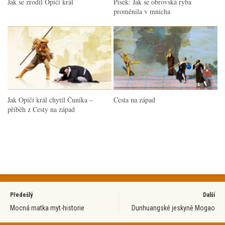
Jak se zrodil Opičí král
Písek: Jak se obrovská ryba
proměnila v mnicha
Jak Opičí král chytil Čuníka –
Cesta na západ
příběh z Cesty na západ
Předešlý
Další
Mocná matka myt-historie
Dunhuangské jeskyně Mogao