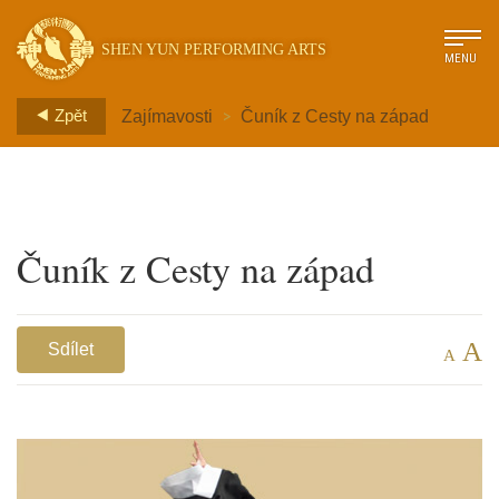
SHEN YUN PERFORMING ARTS
MENU
>
Zpět
Zajímavosti
Čuník z Cesty na západ
Čuník z Cesty na západ
A
Sdílet
A