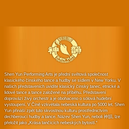
Shen Yun Performing Arts je přední světová společnost
klasického čínského tance a hudby se sídlem v New Yorku. V
našich představeních uvidíte klasický čínský tanec, etnické a
lidové tance a tance založené na příběhu. Představení
doprovází živý orchestr a je obohaceno o sólová hudební
vystoupení. V Číně vzkvétala nebeská kultura po 5000 let. Shen
Yun přináší zpět tuto skvostnou kulturu prostřednictvím
dechberoucí hudby a tance. Název Shen Yun, neboli 神韻, lze
přeložit jako „Krása tančících nebeských bytostí.“