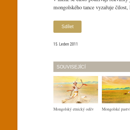
mongolského tance vyzařuje čilost, 
Sdílet
15. Leden 2011
SOUVISEJÍCÍ
Mongolský etnický oděv
Mongolské pastv