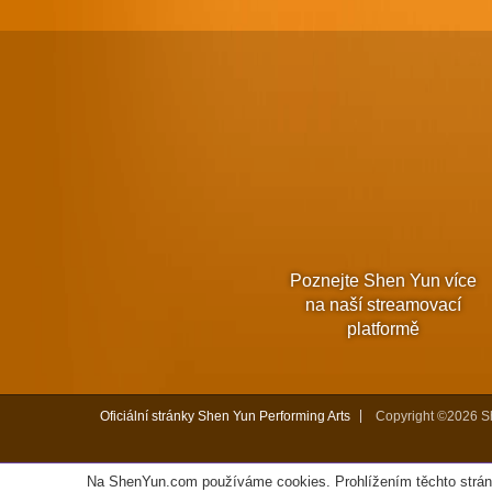
Poznejte Shen Yun více
na naší streamovací
platformě
Oficiální stránky Shen Yun Performing Arts
Copyright ©2026 Sh
Na ShenYun.com používáme cookies. Prohlížením těchto strán