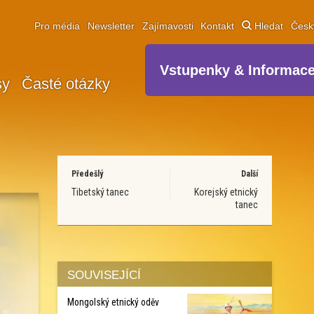
Pro média
Newsletter
Zajímavosti
Kontakt
Hledat
Čes
Vstupenky & Informac
sy
Časté otázky
Předešlý
Další
Tibetský tanec
Korejský etnický
tanec
SOUVISEJÍCÍ
Mongolský etnický oděv