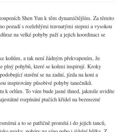
stoupeních Shen Yun k těm dynamičtějším. Za těmito
ěno pozadí s rozlehlými travnatými stepmi a vysokou
ůraz na velké pohyby paží a jejich koordinaci se
ke koňům, a tak není žádným překvapením, že
je plný pohybů, které se koňmi inspirují. Kroky
odobující stavění se na zadní, jízda na koni a
jsou inspirovány působivé pohyby tanečníků.
tu k orlům. To vám bude jasné ihned, jakmile uvidíte
ajestátné rozpínání ptačích křídel na bezmezné
mírná a to se patřičně promítá i do jejich tanců,
 jako misky, poháry na víno nebo i jídelní hůlky. Z