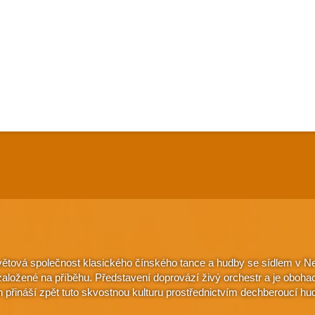
větová společnost klasického čínského tance a hudby se sídlem v Ne
e založené na příběhu. Představení doprovází živý orchestr a je oboh
n přináší zpět tuto skvostnou kulturu prostřednictvím dechberoucí hu