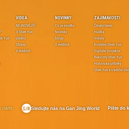
VIDEA
NOVINKY
ZAJÍMAVOSTI
NEJNOVĚJŠÍ
Co je nového
Čínský tanec
e?
O Shen Yun
Novinky
Hudba
en Yun
Umělci
blogy
Vokály
Ohlasy
V médiích
Kostýmy Shen Yun
V médiích
Digitální projekce
Rekvizity Shen Yun
t
Historické příběhy
Shen Yun a tradiční čín
s námi:
Pište do 
Sledujte nás na Gan Jing World