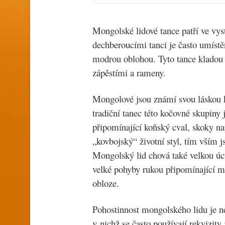
Mongolské lidové tance patří ve vy
dechberoucími tanci je často umíst
modrou oblohou. Tyto tance kladou d
zápěstími a rameny.
Mongolové jsou známí svou láskou 
tradiční tanec této kočovné skupiny 
připomínající koňský cval, skoky nap
„kovbojský“ životní styl, tím vším 
Mongolský lid chová také velkou úc
velké pohyby rukou připomínající m
obloze.
Pohostinnost mongolského lidu je nes
v nichž se často používají rekvizity