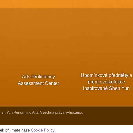
Upomínkové předměty a
Arts Proficiency
prémiové kolekce
Assessment Center
inspirované Shen Yun
en Yun Performing Arts. Všechna práva vyhrazena.
ek přijímáte naše
Cookie Policy
.