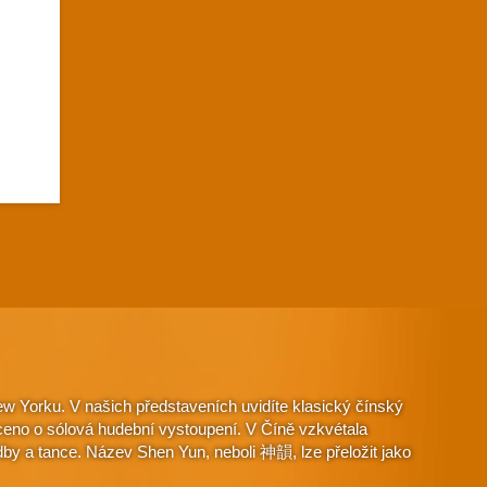
w Yorku. V našich představeních uvidíte klasický čínský
aceno o sólová hudební vystoupení. V Číně vzkvétala
dby a tance. Název Shen Yun, neboli 神韻, lze přeložit jako