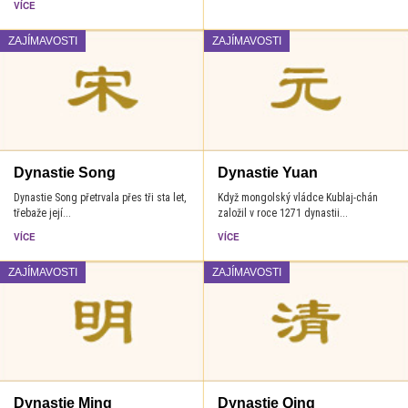
VÍCE
ZAJÍMAVOSTI
ZAJÍMAVOSTI
Dynastie Song
Dynastie Yuan
Dynastie Song přetrvala přes tři sta let,
Když mongolský vládce Kublaj-chán
třebaže její...
založil v roce 1271 dynastii...
VÍCE
VÍCE
ZAJÍMAVOSTI
ZAJÍMAVOSTI
Dynastie Ming
Dynastie Qing