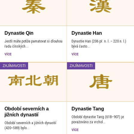
Dynastie Qin
Dynastie Han
Jestli máte potíže pamatovat si dlouhou
Dynastie Han (206 př. n. l. – 220 n. l.)
řadu čínských...
bývá často...
VÍCE
VÍCE
ZAJÍMAVOSTI
ZAJÍMAVOSTI
Období severních a
Dynastie Tang
jižních dynastií
Období dynastie Tang (618–907) je
považováno za vrchol...
Období severních a jižních dynastií
(420–589) bylo...
VÍCE