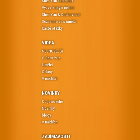
Shen Yun Factsheet
Výzvy, kterým čelíme
Shen Yun & Duchovnost
Seznamte se s umělci
Časté otázky
VIDEA
NEJNOVĚJŠÍ
O Shen Yun
Umělci
Ohlasy
V médiích
NOVINKY
Co je nového
Novinky
blogy
V médiích
ZAJÍMAVOSTI