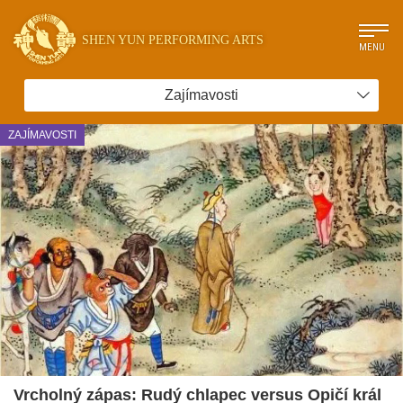
SHEN YUN PERFORMING ARTS
MENU
Zajímavosti
ZAJÍMAVOSTI
Vrcholný zápas: Rudý chlapec versus Opičí král