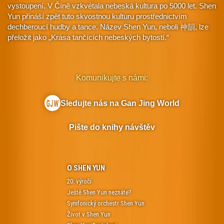
vystoupení. V Číně vzkvétala nebeská kultura po 5000 let. Shen
Yun přináší zpět tuto skvostnou kulturu prostřednictvím
dechberoucí hudby a tance. Název Shen Yun, neboli 神韻, lze
přeložit jako „Krása tančících nebeských bytostí.“
Komunikujte s námi:
Sledujte nás na Gan Jing World
Pište do knihy návštěv
O SHEN YUN
20. výročí
Ještě Shen Yun neznáte?
Symfonický orchestr Shen Yun
Život v Shen Yun