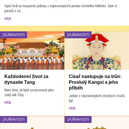
Opičí král je nesporně jednou z nejmocnějších postav čínského folklóru. Sám si
poradí s ce...
VÍCE
ZAJÍMAVOSTI
ZAJÍMAVOSTI
Každodenní život za
Císař nastupuje na trůn:
dynastie Tang
Proslulý Kangxi a jeho
příběh
Není divu, že byla označovaná jako
zlatý věk Číny.
Jeden z nejslavnějších čínských císařů
byl...
VÍCE
VÍCE
ZAJÍMAVOSTI
ZAJÍMAVOSTI