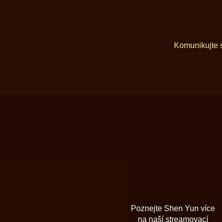
Komunikujte 
Poznejte Shen Yun více
na naší streamovací