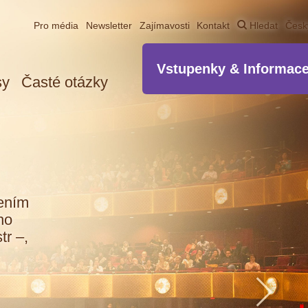
Pro média
Newsletter
Zajímavosti
Kontakt
Hledat
Čes
Vstupenky & Informac
sy
Časté otázky
ZAJÍMAVOSTI
žením
ho
tr –,
Baiský etnický tanec