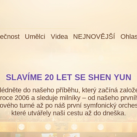
ečnost
Umělci
Videa
NEJNOVĚJŠÍ
Ohla
Nová streamovací platforma od Shen Yun
SLAVÍME 20 LET SE SHEN YUN
Zhlédněte exkluzivní obsah a originální díla
TISKOVÉ ZPRÁVY
édněte do našeho příběhu, který začíná zalo
SHEN YUN
 roce 2006 a sleduje milníky – od našeho první
ového turné až po náš první symfonický orches
které utvářely naši cestu až do dneška.
Shen Yun završil světové turné k 20.
výročí svého založení