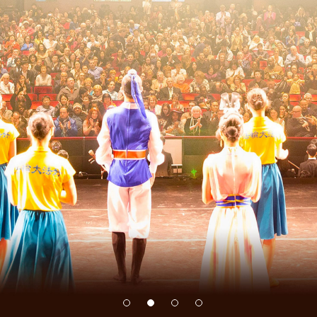
NOVINKY
Umělci souboru Shen Yun se zúčastnili
k
premiéry dokumentárního filmu
„UNBROKEN“