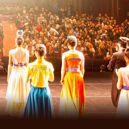
TISKOVÉ ZPRÁVY
Nový oceňovaný dokumentární film:
„UNBROKEN: Neznámý příběh Shen
Yun“