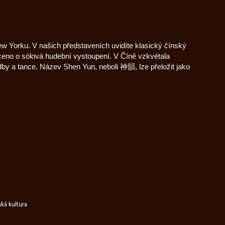
w Yorku. V našich představeních uvidíte klasický čínský
aceno o sólová hudební vystoupení. V Číně vzkvétala
dby a tance. Název Shen Yun, neboli 神韻, lze přeložit jako
ská kultura