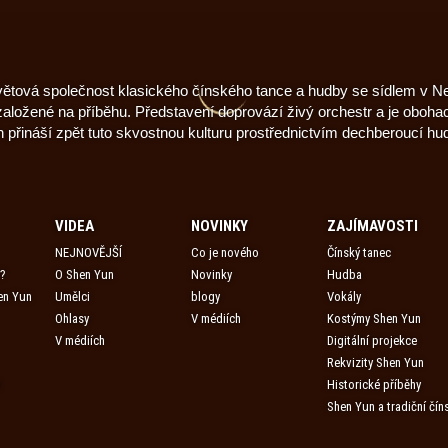
větová společnost klasického čínského tance a hudby se sídlem v Ne
e založené na příběhu. Představení doprovází živý orchestr a je oboh
n přináší zpět tuto skvostnou kulturu prostřednictvím dechberoucí hu
VIDEA
NOVINKY
ZAJÍMAVOSTI
NEJNOVĚJŠÍ
Co je nového
Čínský tanec
e?
O Shen Yun
Novinky
Hudba
en Yun
Umělci
blogy
Vokály
Ohlasy
V médiích
Kostýmy Shen Yun
V médiích
Digitální projekce
Rekvizity Shen Yun
t
Historické příběhy
Shen Yun a tradiční čín