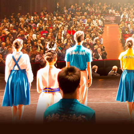
Fotografie z turné: Od pobřeží 
pobřeží, napříč kontinenty