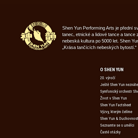
Shen Yun Performing Arts je přední s
tanec, etnické a lidové tance a tanc
nebeská kultura po 5000 let. Shen Yu
„Krása tančících nebeských bytostí.“
O SHEN YUN
20. výročí
Ještě Shen Yun neznát
Symfonický orchestr Sh
Život v Shen Yun
Shen Yun Factsheet
Výzvy, kterým čelíme
Shen Yun & Duchovnos
Seznamte se s umělci
Časté otázky