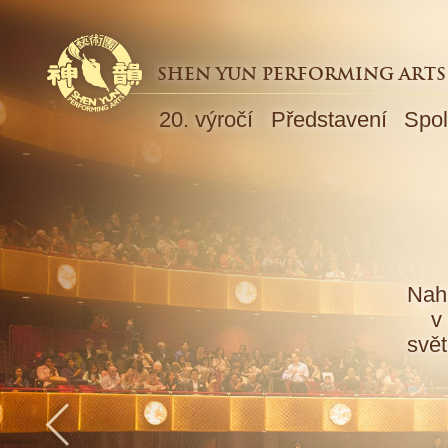
SHEN YUN PERFORMING ARTS
20. výročí
Představení
Spol
NOVINKY
Nahl
v
svět