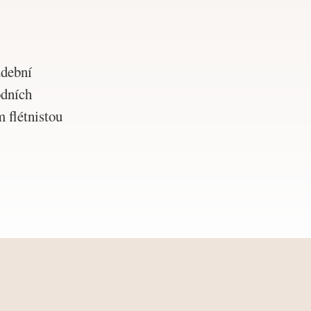
udební
odních
 flétnistou