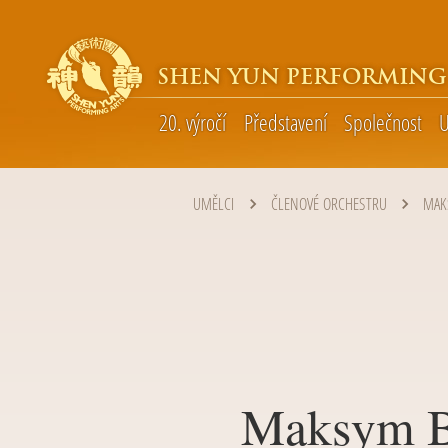
SHEN YUN PERFORMING
20. výročí
Představení
Společnost
U
UMĚLCI
ČLENOVÉ ORCHESTRU
MAK
Maksym B