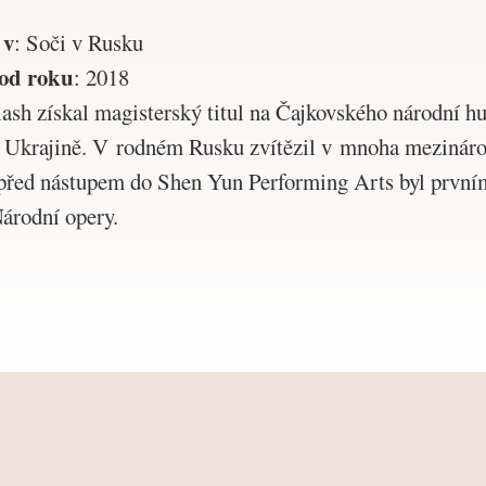
 v
:
Soči v Rusku
od roku
:
2018
sh získal magisterský titul na Čajkovského národní h
 Ukrajině. V rodném Rusku zvítězil v mnoha mezinár
 před nástupem do Shen Yun Performing Arts byl prvním
Národní opery.