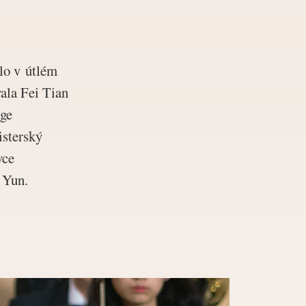
lo v útlém
vala Fei Tian
ege
isterský
vce
 Yun.