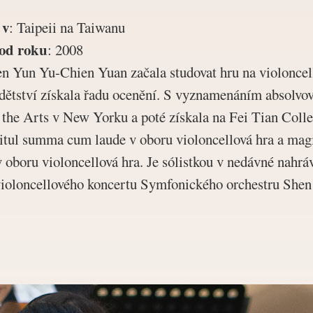
 v
:
Taipeii na Taiwanu
od roku
:
2008
en Yun Yu-Chien Yuan začala studovat hru na violoncel
 dětství získala řadu ocenění. S vyznamenáním absolvo
the Arts v New Yorku a poté získala na Fei Tian Coll
titul summa cum laude v oboru violoncellová hra a mag
 v oboru violoncellová hra. Je sólistkou v nedávné nahrá
ioloncellového koncertu Symfonického orchestru Shen