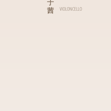
于
茜
VIOLONCELLO