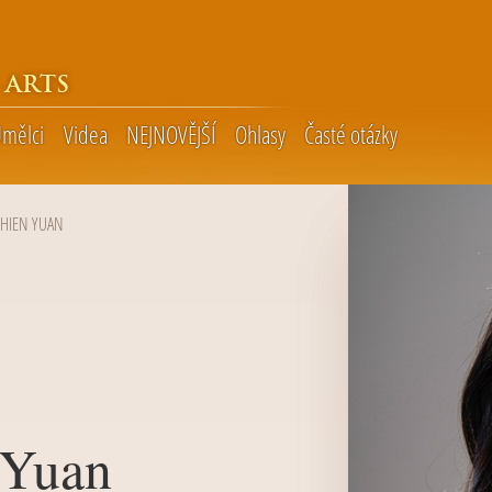
 ARTS
mělci
Videa
NEJNOVĚJŠÍ
Ohlasy
Časté otázky
CHIEN YUAN
 Yuan