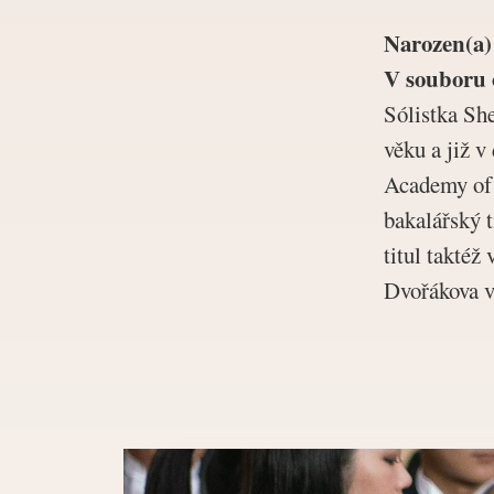
Narozen(a)
V souboru 
Sólistka Sh
věku a již v
Academy of 
bakalářský 
titul taktéž
Dvořákova v