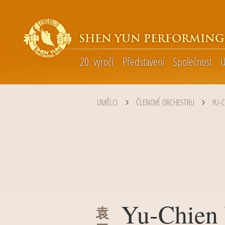
SHEN YUN PERFORMING
20. výročí
Představení
Společnost
U
UMĚLCI
ČLENOVÉ ORCHESTRU
YU-
Yu-Chien
袁