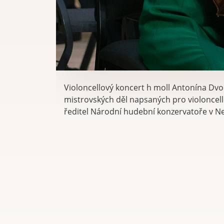
Violoncellový koncert h moll Antonína Dvo
mistrovských děl napsaných pro violoncello
ředitel Národní hudební konzervatoře v N