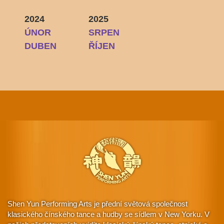
2024
2025
ÚNOR
SRPEN
DUBEN
ŘÍJEN
Shen Yun Performing Arts je přední světová společnost
klasického čínského tance a hudby se sídlem v New Yorku. V