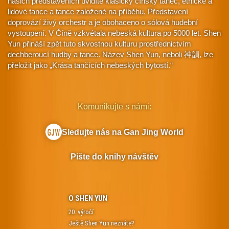
našich představeních uvidíte klasický čínský tanec, etnické a
lidové tance a tance založené na příběhu. Představení
doprovází živý orchestr a je obohaceno o sólová hudební
vystoupení. V Číně vzkvétala nebeská kultura po 5000 let. Shen
Yun přináší zpět tuto skvostnou kulturu prostřednictvím
dechberoucí hudby a tance. Název Shen Yun, neboli 神韻, lze
přeložit jako „Krása tančících nebeských bytostí.“
Komunikujte s námi:
Sledujte nás na Gan Jing World
Pište do knihy návštěv
O SHEN YUN
20. výročí
Ještě Shen Yun neznáte?