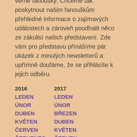
věrné fanoušky. Chceme tak
poskytnout našim fanouškům
přehledné informace o zajímavých
událostech a zároveň poodhalit něco
ze zákulisí našich představení. Zde
vám pro představu přínášíme pár
ukázek z minulých newsletterů a
upřímně doufáme, že se přihlásíte k
jejich odběru.
2016
2017
LEDEN
LEDEN
ÚNOR
ÚNOR
DUBEN
BŘEZEN
KVĚTEN
DUBEN
ČERVEN
KVĚTEN