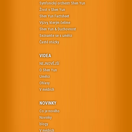
Symfonický orchestr Shen Yun
Život v Shen Yun
Shen Yun Factsheet
Výzvy, kterým čelíme
Shen Yun & Duchovnost
Seznamte se s umělci
Časté otázky
VIDEA
NEJNOVĚJŠÍ
O Shen Yun
Umělci
Ohlasy
V médiích
NOVINKY
Co je nového
Novinky
blogy
V médiích