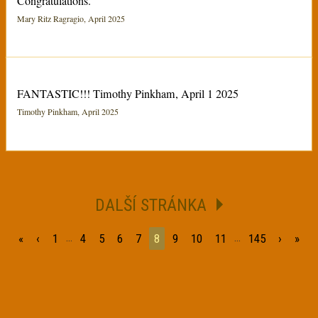
Congratulations.
Mary Ritz Ragragio, April 2025
FANTASTIC!!! Timothy Pinkham, April 1 2025
Timothy Pinkham, April 2025
DALŠÍ STRÁNKA
...
...
«
‹
1
4
5
6
7
8
9
10
11
145
›
»