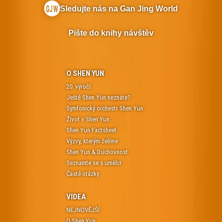
Sledujte nás na Gan Jing World
Pište do knihy návštěv
O SHEN YUN
20. výročí
Ještě Shen Yun neznáte?
Symfonický orchestr Shen Yun
Život v Shen Yun
Shen Yun Factsheet
Výzvy, kterým čelíme
Shen Yun & Duchovnost
Seznamte se s umělci
Časté otázky
VIDEA
NEJNOVĚJŠÍ
O Shen Yun