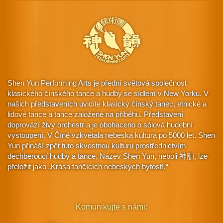
Shen Yun Performing Arts je přední světová společnost
klasického čínského tance a hudby se sídlem v New Yorku. V
našich představeních uvidíte klasický čínský tanec, etnické a
lidové tance a tance založené na příběhu. Představení
doprovází živý orchestr a je obohaceno o sólová hudební
vystoupení. V Číně vzkvétala nebeská kultura po 5000 let. Shen
Yun přináší zpět tuto skvostnou kulturu prostřednictvím
dechberoucí hudby a tance. Název Shen Yun, neboli 神韻, lze
přeložit jako „Krása tančících nebeských bytostí.“
Komunikujte s námi: